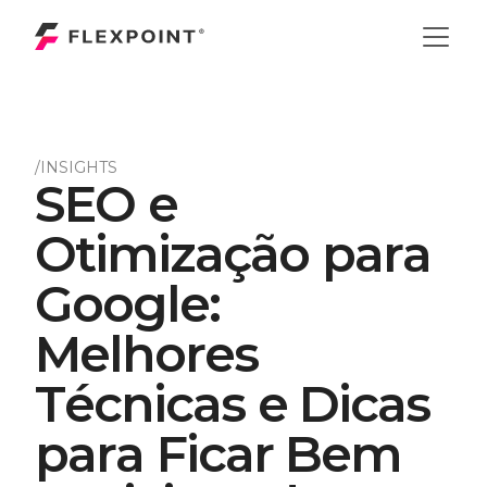
/INSIGHTS
S
E
O
e
O
t
i
m
i
z
a
ç
ã
o
p
a
r
a
G
o
o
g
l
e
:
M
e
l
h
o
r
e
s
T
é
c
n
i
c
a
s
e
D
i
c
a
s
p
a
r
a
F
i
c
a
r
B
e
m