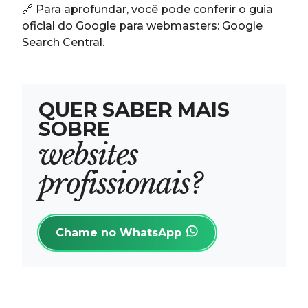
🔗 Para aprofundar, você pode conferir o guia
oficial do Google para webmasters: Google
Search Central.
Q
U
E
R
S
A
B
E
R
M
A
I
S
S
O
B
R
E
w
e
b
s
i
t
e
s
p
r
o
f
i
s
s
i
o
n
a
i
s
?
Chame no WhatsApp