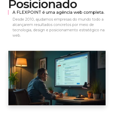
P
o
s
i
c
i
o
n
a
d
o
A FLEXPOINT é uma agência web completa.
Desde 2010, ajudamos empresas do mundo todo a
alcançarem resultados concretos por meio de
tecnologia, design e posicionamento estratégico na
web.