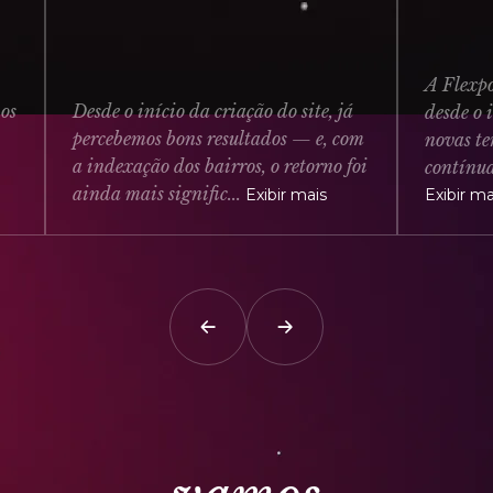
A Flexpoint
Desde o início da criação do site, já
desde o iní
percebemos bons resultados — e, com
novas tendê
a indexação dos bairros, o retorno foi
contínua. R
ainda mais signific...
Exibir mais
Exibir mais