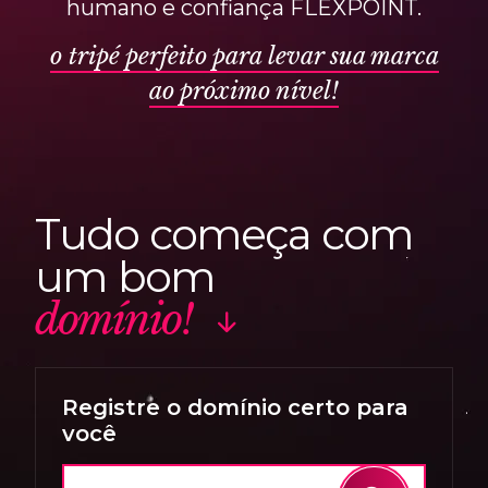
humano e confiança FLEXPOINT.
o tripé perfeito para levar sua marca
ao próximo nível!
T
u
d
o
c
o
m
e
ç
a
c
o
m
u
m
b
o
m
d
o
m
í
n
i
o
!
Registre o domínio certo para
você