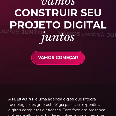
vamos
CONSTRUIR SEU
PROJETO DIGITAL
S
construir
JUNTOS
juntos
VAMOS
construir
VAMOS COMEÇAR
A
FLEXPOINT
é uma agência digital que integra
tecnologia, design e estratégia para criar experiências
digitais completas e eficazes. Com foco em presença
online de alto impacto, desenvolvemos soluções que