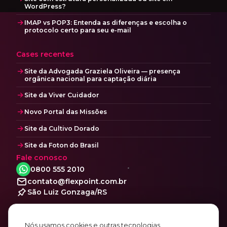
WordPress?
IMAP vs POP3: Entenda as diferenças e escolha o
protocolo certo para seu e-mail
Cases recentes
Site da Advogada Graziela Oliveira — presença
orgânica nacional para captação diária
Site da Viver Cuidador
Novo Portal das Missões
Site da Cultivo Dorado
Site da Foton do Brasil
Fale conosco
0800 555 2010
contato@flexpoint.com.br
São Luiz Gonzaga/RS
Social
Facebook
Nós usamos cookies e outras tecnologias