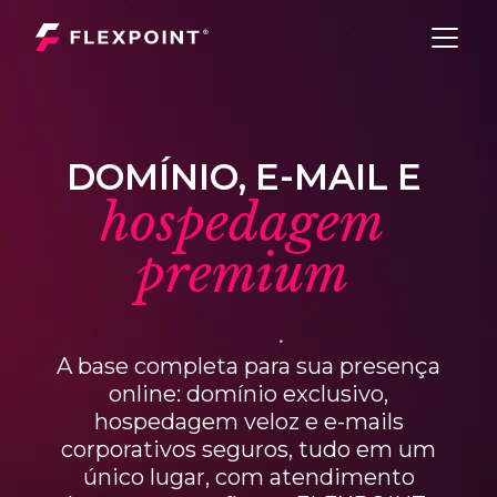
D
O
M
Í
N
I
O
,
E
-
M
A
I
L
E
h
o
s
p
e
d
a
g
e
m
p
r
e
m
i
u
m
A base completa para sua presença
online: domínio exclusivo,
hospedagem veloz e e-mails
corporativos seguros, tudo em um
único lugar, com atendimento