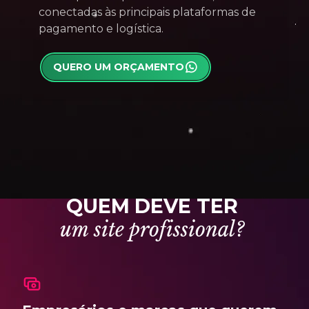
conectadas às principais plataformas de
pagamento e logística.
QUERO UM ORÇAMENTO
Q
U
E
M
D
E
V
E
T
E
R
u
m
s
i
t
e
p
r
o
f
i
s
s
i
o
n
a
l
?