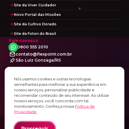
Site da Viver Cuidador
Novo Portal das Missões
Site da Cultivo Dorado
Site da Foton do Brasil
Fale conosco
0800 555 2010
contato@flexpoint.com.br
São Luiz Gonzaga/RS
Social
Facebook
Nós usamos cookies e outras tecnologias
Instagram
semelhantes para melhorar a sua experiência em
nossos serviços, personalizar publicidade e
Linkedin
recomendar conteúdo de seu interesse. Ao utilizar
Youtube
nossos serviços, você concorda com tal
monitoramento. Conheça nossa
Política de
Privacidade
.
© 2010~2026
Prosseguir