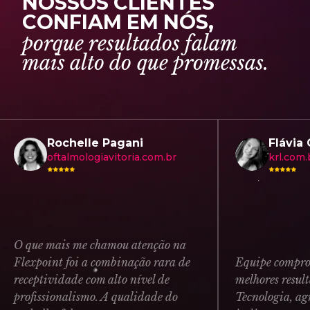
N
O
S
S
O
S
C
L
I
E
N
T
E
S
C
O
N
F
I
A
M
E
M
N
Ó
S
,
p
o
r
q
u
e
r
e
s
u
l
t
a
d
o
s
f
a
l
a
m
m
a
i
s
a
l
t
o
d
o
q
u
e
p
r
o
m
e
s
s
a
s
.
Rochelle Pagani
Flávia Cost
oftalmologiavitoria.com.br
krl.com.br
que mais me chamou atenção na
expoint foi a combinação rara de
Equipe comprometid
eptividade com alto nível de
melhores resultados
ofissionalismo. A qualidade do
Tecnologia, agradec