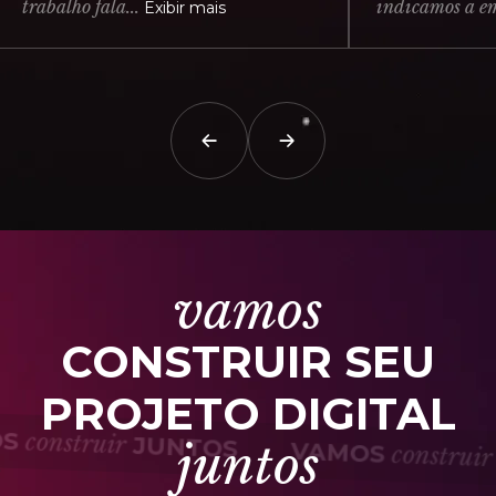
balho fala...
indicamos a empresa
Exibir mais
vamos
CONSTRUIR SEU
PROJETO DIGITAL
AMOS
construir
JUNTOS
juntos
VAMOS
cons