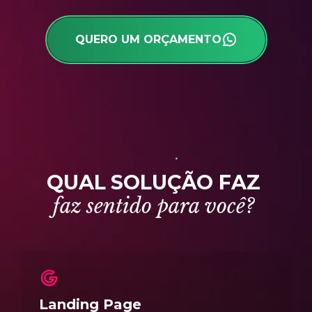
QUERO UM ORÇAMENTO
Q
U
A
L
S
O
L
U
Ç
Ã
O
F
A
Z
f
a
z
s
e
n
t
i
d
o
p
a
r
a
v
o
c
ê
?
Landing Page