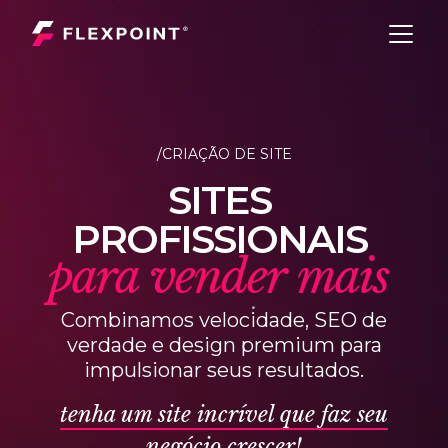
/CRIAÇÃO DE SITE
S
I
T
E
S
P
R
O
F
I
S
S
I
O
N
A
I
S
p
a
r
a
v
e
n
d
e
r
m
a
i
s
Combinamos velocidade, SEO de
verdade e design premium para
impulsionar seus resultados.
tenha um site incrível que faz seu
negócio crescer!