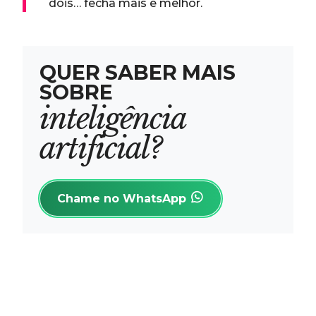
dois… fecha mais e melhor.
Q
U
E
R
S
A
B
E
R
M
A
I
S
S
O
B
R
E
i
n
t
e
l
i
g
ê
n
c
i
a
a
r
t
i
f
i
c
i
a
l
?
Chame no WhatsApp