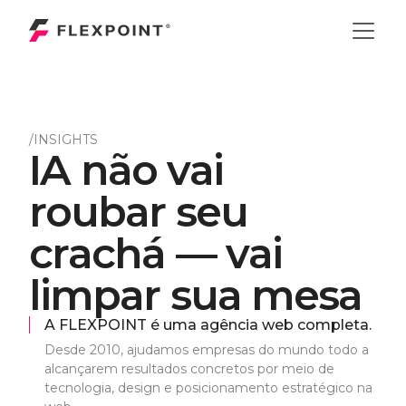
/INSIGHTS
I
A
n
ã
o
v
a
i
r
o
u
b
a
r
s
e
u
c
r
a
c
h
á
—
v
a
i
l
i
m
p
a
r
s
u
a
m
e
s
a
A FLEXPOINT é uma agência web completa.
Desde 2010, ajudamos empresas do mundo todo a
alcançarem resultados concretos por meio de
tecnologia, design e posicionamento estratégico na