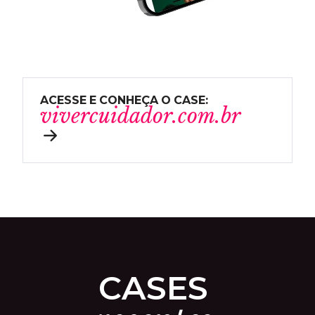
A
C
E
S
S
E
E
C
O
N
H
E
Ç
A
O
C
A
S
E
:
v
i
v
e
r
c
u
i
d
a
d
o
r
.
c
o
m
.
b
r
C
A
S
E
S