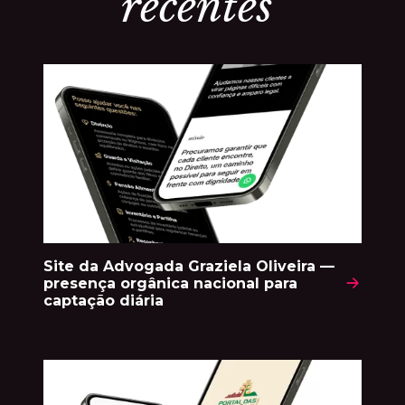
r
e
c
e
n
t
e
s
Site da Advogada Graziela Oliveira —
presença orgânica nacional para
captação diária