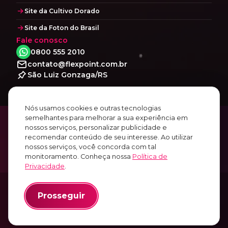
Site da Cultivo Dorado
Site da Foton do Brasil
Fale conosco
0800 555 2010
contato@flexpoint.com.br
São Luiz Gonzaga/RS
Social
Facebook
Nós usamos cookies e outras tecnologias
semelhantes para melhorar a sua experiência em
Instagram
nossos serviços, personalizar publicidade e
Linkedin
recomendar conteúdo de seu interesse. Ao utilizar
Youtube
nossos serviços, você concorda com tal
monitoramento. Conheça nossa
Política de
Privacidade
.
© 2010~2026
Prosseguir
Todos os direitos reservados.
FLEXPOINT SOLUÇÕES WEB LTDA
CNPJ 12.957.716/0001-60