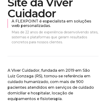
S
i
t
e
d
a
V
i
v
e
r
C
u
i
d
a
d
o
r
A FLEXPOINT é especialista em soluções
web personalizadas.
Mais de 22 anos de experiência desenvolvendo sites,
sistemas e plataformas que geram resultados
concretos para nossos clientes.
A Viver Cuidador, fundada em 2019 em São
Luiz Gonzaga (RS), tornou-se referência em
cuidado humanizado, com mais de 900
pacientes atendidos em serviços de cuidado
domiciliar e hospitalar, locação de
equipamentos e fisioterapia.