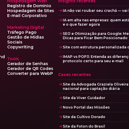
Hospedagem Web
Insights recentes
Registro de Domínio
Hospedagem de Sites
IA não vai roubar seu crachá — vai
E-mail Corporativo
IA em alta nas empresas: quem est
e o que fazer agora
Marketing Digital
Tráfego Pago
SEO e Otimização para Google: Me
Gestão de Mídias
Dicas para Ficar Bem Posicionado
Sociais
Copywriting
Site com estrutura personalizada
nd
IMAP vs POP3: Entenda as diferenç
Tools
protocolo certo para seu e-mail
Gerador de Senhas
Gerador de QR Codes
Converter para WebP
Cases recentes
Site da Advogada Graziela Oliveir
nacional para captação diária
Site da Viver Cuidador
Novo Portal das Missões
Site da Cultivo Dorado
Site da Foton do Brasil