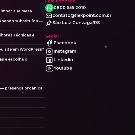
Fale conosco
0800 555 2010
 limpar sua mesa
contato@flexpoint.com.br
á sendo substituído —
São Luiz Gonzaga/RS
lhores Técnicas e
Social
Facebook
 ou site em WordPress?
Instagram
as e escolha o
Linkedin
Youtube
a — presença orgânica