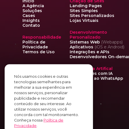
Início
Criação de Sites
A Agência
Landing Pages
Soluções
Sites Simples
Cases
Sites Personalizados
Insights
Lojas Virtuais
Contato
Desenvolvimento
Responsabilidade
Personalizado
Política de
Sistemas Web
(Webapps)
Privacidade
Aplicativos
(iOS e Android)
Termos de Uso
Integrações e APIs
Desenvolvedores On-dema
Inteligência Artifical
Automações com IA
Nós usamos cookies e outras
integradas ao WhatsApp
tecnologias semelhantes para
melhorar a sua experiência em
nossos serviços, personalizar
publicidade e recomendar
conteúdo de seu interesse. Ao
utilizar nossos serviços, você
concorda com tal monitoramento.
Conheça nossa
Política de
Privacidade
.